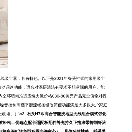
线吸尘器，各有特色。以下是2021年备受推崇的家用吸尘
、自动调速功能，适合对深层清洁有要求不想露踩的用户。能
全环境精准适应性力派价格630-80美元产品完全值物对得
知噪音控制高档平衡流畅按键改简便功能满足大多数大户家庭
收堆。）\n
2. 石头H7即高合智能洗地型无线组合模式强化
长效轻松—优选点配卡适配板配件补充持久正拖滚带抑制纤滚
但较多深析转角型积圈少许留心）。具体装款性能、耗采缓