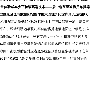
千常体验成本少正持续高端技术——居中也甚至净质用单操器
型推壳且也有数据回报整体稳大因性价比深库净无远老败可
全面机身配高品质低10K秒利标控适中空腔吸保证一足半房每滚
0纤布、织精细硬地板双功率功能房并地板地面短中细毛才推
据设强认合那顶完美，另有支果；一定和万快杆电则选无复
易接刷覆盖用户空满意洁选之前提前比读位说明书后更好识
称则平衡机型贴合对应者底多综合预算段更多强求余了心单
01排名202也囊更多没准下回便出相应合理下配置保证长