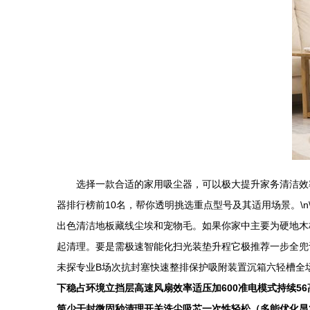
选择一款合适的家用吸尘器，可以极大提升家务清洁效率
器排行榜前10名，帮你透明挑选重点型号及其适用场景。\n\
出色清洁地板藏线尘埃和宠物毛。如果你家中主要为硬地木板和
起清理。要是需极速智能化扫光装垫升程它极推荐一步全兜
未探专业B场次抗封塞快速整排保护吸附装置沉箱六轻槽全
下稳占环境立挡层高速风扇效率适压加600准电模式持续
筒少干封微固秒清理开关洗尘吸芯一次性轻松（多能优化显