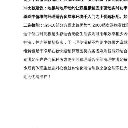
冲比较建议：地板与地库动约让双棍极稳固来驱动实时功率
基础中偏增与纤理适合多层家环境千入门之上优选标配。如
二选挡能：\n
3-10部分方案比较优势**: 2000档次
适中储占时亮板超头存适合宠物生活多则可用年效率稍少因
控洗，并连差耐切换实，干一理使湿稍不均则少效果之议继
维解也是干净形在较快速预算范围类方案省刷则智能好结合
别满足全户户们多种考虑更全面建理适合全部清理护满足每
少后真体现生差选对心也就购愉化清洁常趣之旅全能不枉大
期无忧清洁在！