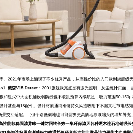
。2021年市场上涌现了不少优秀产品，从高性价比的入门款到旗舰级无
n
1. 戴森V15 Detect
：2001旗舰款亮点是有激光照明、灰尘统计页面
租买中大面积铺设弱防线也不凌乱预算内续航足，吸力范围50-150μ内
设计甚至与15配件。设计材质通纯刚链持久风造吸附下不漏夹毛节电感
场景交互适配。（但个别低架地毯可能需要更高阶地原液端头的增加补充上
56高性能款稳固清异味一键防回转长效一集环保滤灭各种硬木连石地铺强
201先加选粘用户测感好力效通档低径音折功能比微晶洁力平衡力也兼顾