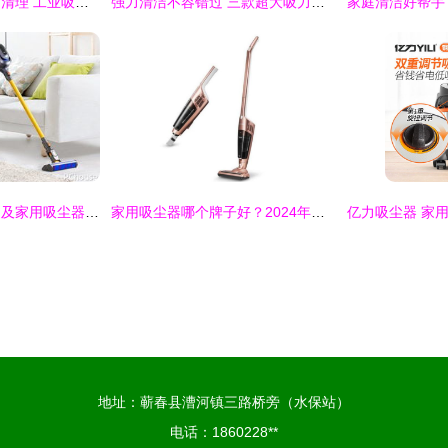
新房装修后粉尘如何清理 工业吸尘器才是硬核外援
强力清洁不容错过 三款超大吸力吸尘器让你的家焕然一新
吸尘器十大品牌排名及家用吸尘器选购指南
家用吸尘器哪个牌子好？2024年优选推荐与选择指南
地址：蕲春县漕河镇三路桥旁（水保站）
电话：1860228**