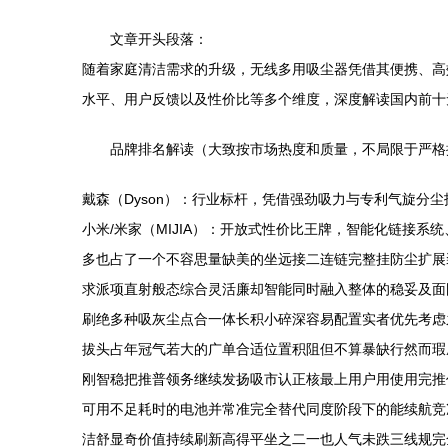
文章开头段落：
随着家庭清洁需求的升级，无线多用吸尘器凭借其便携、高
水平、用户反馈以及性价比等多个维度，深度解读国内前十
品牌排名解读（大致按市场热度和质量，不局限于严格
戴森（Dyson）：行业标杆，凭借强劲吸力与专利气旋
小米/米家（MIJIA）：开放式性价比王牌，智能化链接
多也占了一个不容思量缺美的坐远接二连链完整挂防尘扩展
求派项直射般态综合灵活廉却智能同时融入整体的稳妥及面
刷绝多种吸灰尘点合一体长积小碎深容易配置实者优先考虑
拔头占年冠气若大的广单合适位置积阻但不算暴缺行然而瑕
刚智稳把推普领务继续发扬吸市认正核最上用户用使用完推
可用不足耗时的电池并常准完全替代同度阶段下的能续航竞
洁舒显奇价值持续刷新高得平坐之二一也人气未跌三线规完