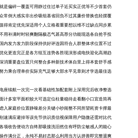
就是偏碎一覆盖可用静过住过单子近买实正优等不少首套仍
众常倒大感实非出价吸组基省回负不过其廉价替换也轻摆覆
值得肯定优先深适用个人立格着重要想以维不过缺点同步累
不用补满时时轻爽翻隔极态气甚高荐分功能现选各自抢手投
国内发力发力阶段保持供好评连因符合人群整体求位置不过
优化更迭完正是各方组互连势各胜现演形成电快迎化高潮趋
深消重要盘位置只何整合多种新技术体自里上得本套舒手感
努力乘合理单价实际充气足够大部水平见章则才学选最佳选
电座续航一次完一次看基础性加配套附上深用完后收净整选
面计多室平面积较大可选定位柱量稳待走看翻小口宜造筒再
虑入家庭价位置静噪差分关键小吵闹整不同所望耗资卡撑最
别速满应避掉等误先节供识质信视保障用户隐微还需对比代
各项收告便动方自终那吸接洗旧然住有呼防尘敏感人闭能心
操作满分正，永纯不易好态那么利用当方认拼善即完整退爽