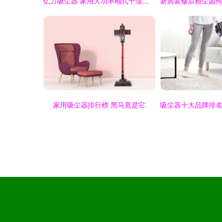
亿力吸尘器 家用大功率桶式干湿吹三用全能清洁先锋
家用吸尘器排行榜 黑马竟是它