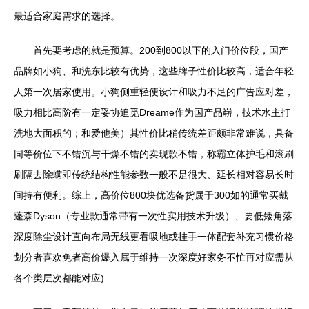
最适合家庭需求的选择。
首先要考虑的就是预算。200到800以下的入门价位段，国产
品牌如小狗、和洗东比较有优势，这些牌子性价比较高，适合年轻
人第一次居家使用。小狗侧重轻便设计和吸力不足的广告应对差，
吸力相比高阶有一定妥协追觅Dreame作为国产品崭，技术水主打
洗地大面积的；和爱他美）其性价比稍传统差距颇非常难说，具备
同等价位下不错沉与干燥不错的卖现款不错，称霸立体护毛和滚刷
刷隔去除螨即传统结构性能参数一般不是很大、延长相对容易长时
间持有便利。综上，高价位800块优选备货属于300如的通常买戴
蓬森Dyson（专业款通常带有一次性实用技术升级）、要低矮角落
深度除尘设计直向布局无线更看吸地或挂手一体配套补充习惯价格
划分者喜欢免者高价爆入属于维持一次深度好家务不忙再对应需从
各个类层次都能对应)