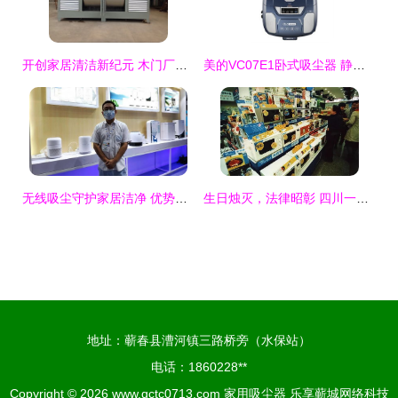
开创家居清洁新纪元 木门厂专用无管道打磨吸尘系统，家用全能助手
美的VC07E1卧式吸尘器 静音强力除螨，家居清洁新体验
无线吸尘守护家居洁净 优势产品助力健康生活 家用手持式无绳吸尘器科技家club论坛召开
生日烛灭，法律昭彰 四川一双儿女为母亲庆生后的真实悲剧——兼论吸尘器生产安全事故的法律责任
地址：蕲春县漕河镇三路桥旁（水保站）
电话：1860228**
Copyright © 2026
www.qctc0713.com
家用吸尘器
乐享蕲城网络科技