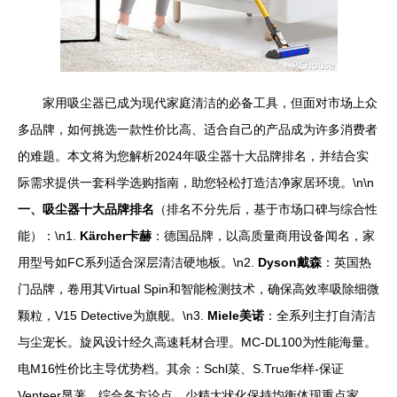
家用吸尘器已成为现代家庭清洁的必备工具，但面对市场上众
多品牌，如何挑选一款性价比高、适合自己的产品成为许多消费者
的难题。本文将为您解析2024年吸尘器十大品牌排名，并结合实
际需求提供一套科学选购指南，助您轻松打造洁净家居环境。\n\n
一、吸尘器十大品牌排名
（排名不分先后，基于市场口碑与综合性
能）：\n1.
Kärcher卡赫
：德国品牌，以高质量商用设备闻名，家
用型号如FC系列适合深层清洁硬地板。\n2.
Dyson戴森
：英国热
门品牌，卷用其Virtual Spin和智能检测技术，确保高效率吸除细微
颗粒，V15 Detective为旗舰。\n3.
Miele美诺
：全系列主打自清洁
与尘宠长。旋风设计经久高速耗材合理。MC-DL100为性能海量。
电M16性价比主导优势档。其余：Schl菜、S.True华样-保证
Venteer显著。综合各方论点，少精大状化保持均衡体现重点家。