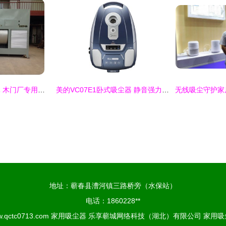
开创家居清洁新纪元 木门厂专用无管道打磨吸尘系统，家用全能助手
美的VC07E1卧式吸尘器 静音强力除螨，家居清洁新体验
地址：蕲春县漕河镇三路桥旁（水保站）
电话：1860228**
.qctc0713.com
家用吸尘器
乐享蕲城网络科技（湖北）有限公司
家用吸