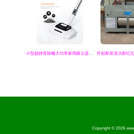
小型超静音除螨大功率家用吸尘器 小狗Puppy D-9002，打造清洁静谧的家居体验
Copyright © 2026
www