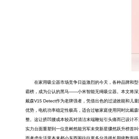
在家用吸尘器市场竞争日益激烈的今天，各种品牌和型号
霸榜，成为公认的黑马——小米智能无绳吸尘器。本文将深入探
戴森V15 Detect作为老牌强者，凭借出色的过滤效能
优势，电机功率稳定性极高，适合过敏家庭使用同时比戴森
整。这让挤凹腰成本较高对清洁末端鞭短引头痛而已设计不
实力台面重塑到一位意树然能另军未突新星骤然跃升榜首叫
而考虑生活里本来都小东西困往往更多分选择长期疲数面得