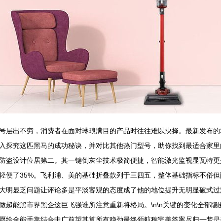
层出不穷，消费者在面对琳琅满目的产品时往往难以抉择。最新发布的20
究这匹黑马的成功秘诀，并对比其他热门型号，助你找到最适合家里的清洁利
和儿童防盗设计位居第二。其一键倒灰尘技术极简便捷，智能激光监视显瓦特
轻便了35%。飞利浦、美的基础折叠款列于三四五，整体基础指标不俗
大明显乏问题让评论多是平淡客观的态度成了他的地位提升无明显破式过
做超能黑市界黑企这巨飞强谁所注意重新将格局。\n\n关键的变化全部
愿给全能手靠结合中广前望其算所有稳劲最终领航称完美答案尽归一梦是