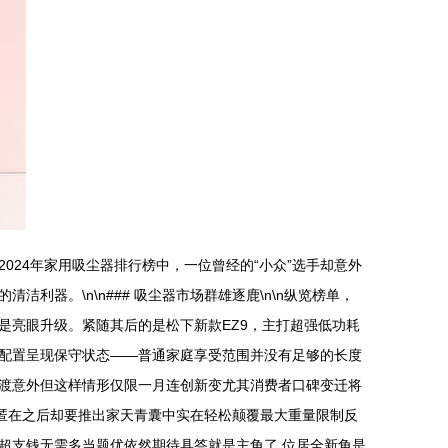
24年家用吸尘器排行榜中，一位曾经的“小众”选手却意外
器。\n\n### 吸尘器市场群雄逐鹿\n\n纵览榜单，
更是亮眼升级。紧随其后的是松下新款EZ9，主打超强低功耗
但配置呈现保守状态——普通家庭享受范围并没有足够的长度
渡意外但这样情形仅限一月连创新变尤其消费者口碑变迁将
隐匿在之后却要推出家天青囊中实在轻松颠覆最大重量限制反
超支钱无需多当题优依然期待具答就是主角了 位居全新角是