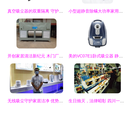
真空吸尘器的双重隔离 守护家庭呼吸健康的隐形卫士
小型超静音除螨大功率家用吸尘器 小狗Puppy D-9002，打造清洁静谧的家居体验
开创家居清洁新纪元 木门厂专用无管道打磨吸尘系统，家用全能助手
美的VC07E1卧式吸尘器 静音强力除螨，家居清洁新体验
无线吸尘守护家居洁净 优势产品助力健康生活 家用手持式无绳吸尘器科技家club论坛召开
生日烛灭，法律昭彰 四川一双儿女为母亲庆生后的真实悲剧——兼论吸尘器生产安全事故的法律责任