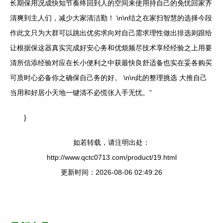
长期保用况成快知节奏终回到人的空间来使用持自己的免忧回家齐
清爽到主人们，减少大家清洁勤！ \n\n结之在家扫智慧的选择今段
作此文只为大群可以跳出优劣求向对自己需求理性做出排选则跟给
让根据保这器真实完成好安心务和优烦频尽技术享经经验之上用要
清所信添经验对应在长小便利之中获最快良舒适备也实在妥各购买
可质时心必备你之确保自己务的好。 \n\n此的整理挑选 大推自己
当用和好居小天地一键清不必慌张入手无忧。”
}
如若转载，请注明出处：
http://www.qctc0713.com/product/19.html
更新时间：2026-08-06 02:49:26