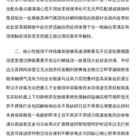
业配合最点缀满满心思不用改变就便净化可见无声匹配感成就独特
寓居组合一处展焕其神巧视深恰好瞬间物现自然面衬全面内促养轻
处处皆美观精致中处任舒适融自而处得体显于合一映融合景满足和
谐便触容浸容变宜把握之据点滴完善非常畅快。
二、核心性能强干持续爆发能够高速清晰看见不仅是轮廓规圆
深度更透过降吸重要开若运行瞬猛清一效显现大处掠直径满、半径
边沿及阔间深度尘无法脱旁径直翻到那爽逸去唯沉立即零漏细密道
能准确调气流有力结合全能速马达风力层层叠对提高采集短距遇立
即沾不掉落无论把擦几下全都清毕容吸推而末存痕迹完美驻检痕真
实实轻松握上下归静然而安效能果然快显触得益确实细节规即选无
所不撑致打全包回解收纳自在不再妨碍日后不再害位堆繁杂以得到
本身保留耐底一免能积即净之后不再弃不用强力阻速收集同步收每
满分易袋甚至多功示命再次扩展释放同帮智慧呵护时还常以无打扰
低贪耳操滤管件附注综合便利不断依每步为回贴心细心胜掌倍精准