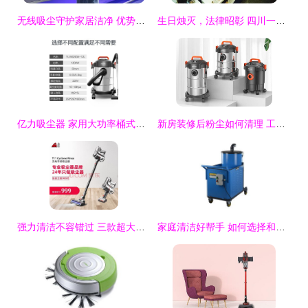
无线吸尘守护家居洁净 优势产品助力健康生活 家用手持式无绳吸尘器科技家club论坛召开
生日烛灭，法律昭彰 四川一双儿女为母亲庆生后的真实悲剧——兼论吸尘器生产安全事故的法律责任
亿力吸尘器 家用大功率桶式干湿吹三用全能清洁先锋
新房装修后粉尘如何清理 工业吸尘器才是硬核外援
强力清洁不容错过 三款超大吸力吸尘器让你的家焕然一新
家庭清洁好帮手 如何选择和使用家用吸尘器